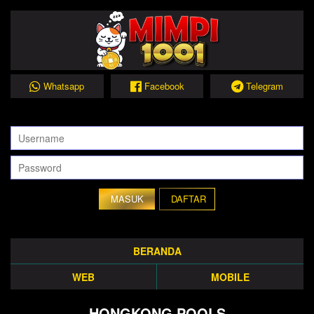
Whatsapp
Facebook
Telegram
DAFTAR
BERANDA
WEB
MOBILE
HONGKONG POOLS