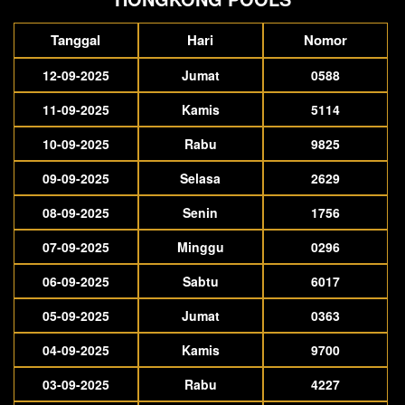
Tanggal
Hari
Nomor
12-09-2025
Jumat
0588
11-09-2025
Kamis
5114
10-09-2025
Rabu
9825
09-09-2025
Selasa
2629
08-09-2025
Senin
1756
07-09-2025
Minggu
0296
06-09-2025
Sabtu
6017
05-09-2025
Jumat
0363
04-09-2025
Kamis
9700
03-09-2025
Rabu
4227