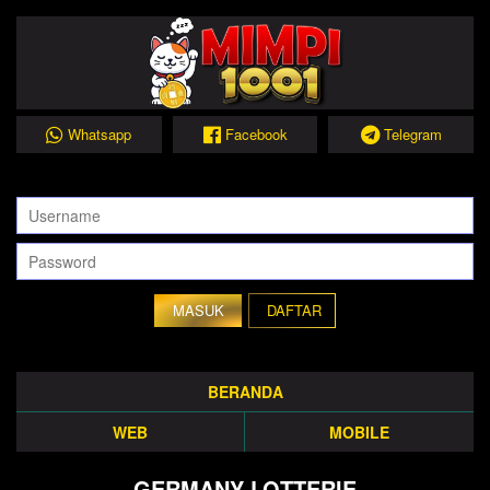
Whatsapp
Facebook
Telegram
DAFTAR
BERANDA
WEB
MOBILE
GERMANY LOTTERIE